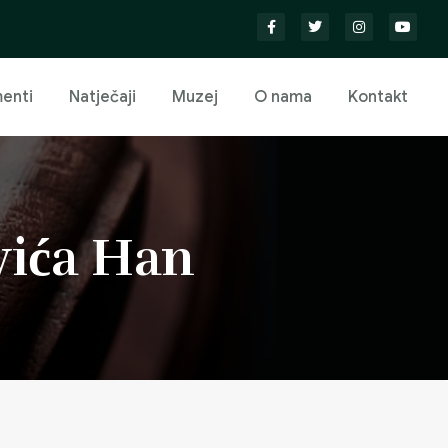
enti
Natječaji
Muzej
O nama
Kontakt
ića Han