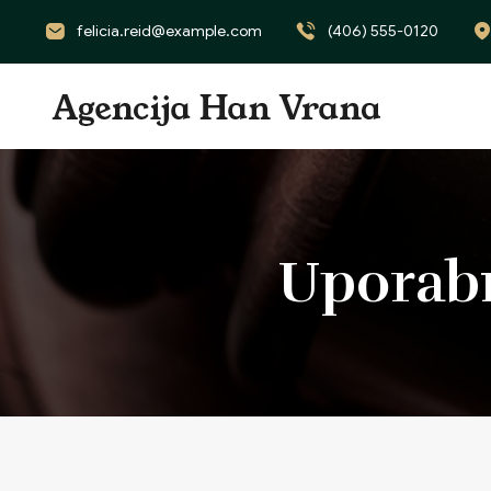
felicia.reid@example.com
(406) 555-0120
Uporab