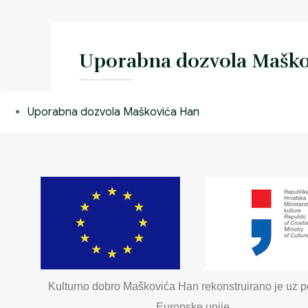
Uporabna dozvola Maško
Uporabna dozvola Maškovića Han
Uporabna dozvola Maškovića Han
Kulturno dobro Maškovića Han rekonstruirano je uz p
Europske unije