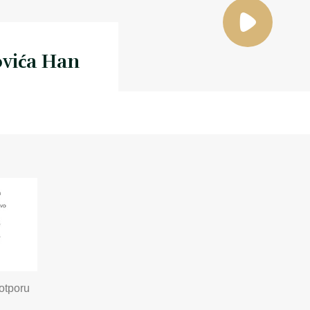
vića Han
otporu