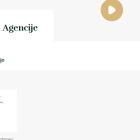
n Agencije
poslovni plan
je
plan Han
otporu