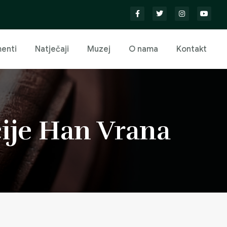
enti
Natječaji
Muzej
O nama
Kontakt
cije Han Vrana