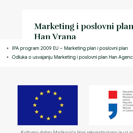
Marketing i poslovni pla
Han Vrana
IPA program 2009 EU – Marketing plan i poslovni plan
IPA program 2009 EU - Marketing plan i 
Odluka o usvajanju Marketing i poslovni plan Han Agenci
Odluka o usvajanju Marketing i poslovni 
Agencije
Kulturno dobro Maškovića Han rekonstruirano je uz p