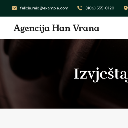
felicia.reid@example.com
(406) 555-0120
Izvješt