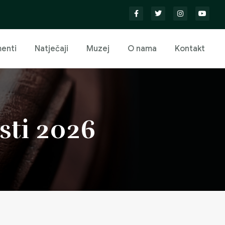
enti
Natječaji
Muzej
O nama
Kontakt
sti 2026