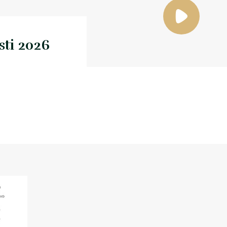
sti 2026
štaj o
nsparentnosti
026