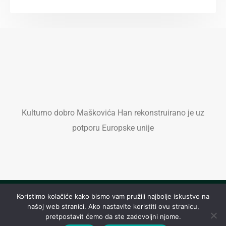
Kulturno dobro Maškovića Han rekonstruirano je uz
potporu Europske unije
Koristimo kolačiće kako bismo vam pružili najbolje iskustvo na
Pravila privatnosti
Izjava o kolačićima
našoj web stranici. Ako nastavite koristiti ovu stranicu,
pretpostavit ćemo da ste zadovoljni njome.